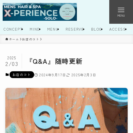
MENU
CONCEPT
MIND
MENU
RESERVE
BLOG
ACCESS
ホーム
お店のコト
2025
『Q&A』随時更新
2/03
お店のコト
2024年9月17日
2025年2月3日