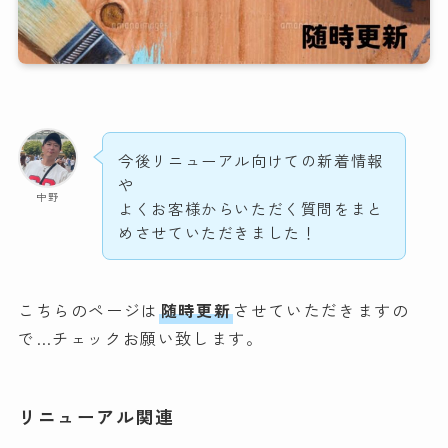
今後リニューアル向けての新着情報
や
中野
よくお客様からいただく質問をまと
めさせていただきました！
こちらのページは
随時更新
させていただきますの
で…チェックお願い致します。
リニューアル関連