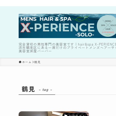
完全貸切の男性専門の美容室です | hair&spa X-PERIENC
浜市鶴見区にある一席だけのプライベートメンズヘアーサ
美容室床屋バーバー
ホーム
鶴見
鶴見
– tag –
お店のコト