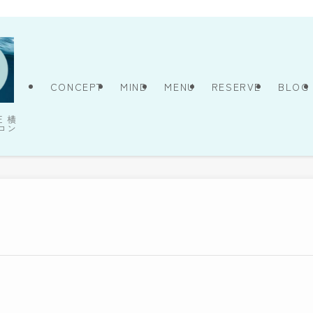
CONCEPT
MIND
MENU
RESERVE
BLOG
E 横
ロン